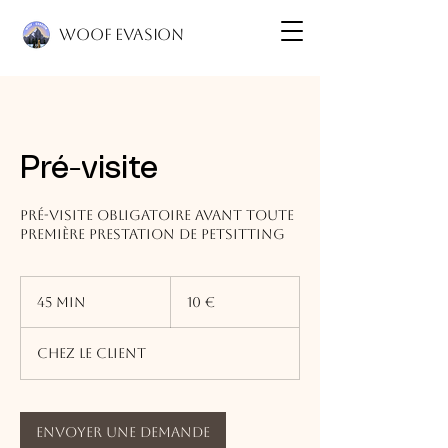
Woof Evasion
Pré-visite
Pré-visite obligatoire avant toute
première prestation de Petsitting
10
euros
45 min
4
10 €
5
m
Chez le client
i
n
Envoyer une demande