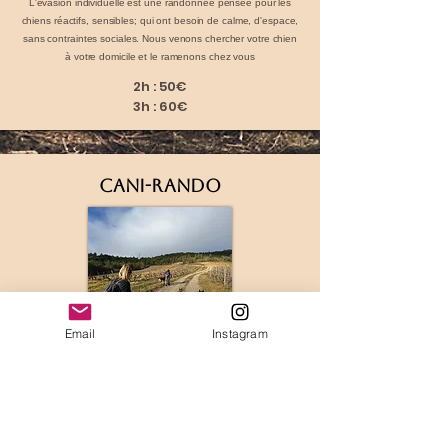
L'évasion individuelle est une randonnée pensée pour les
chiens réactifs, sensibles; qui ont besoin de calme, d'espace,
sans contraintes sociales.
Nous venons chercher votre chien
à votre domicile et le ramenons chez vous
2h : 50€
3h : 60€
Cani-rando
Email
Instagram
Randonnée en binôme humain/chien, en traction ou en
liberté, selon le format décidé ensemble en amont. Le niveau
de difficulté du parcours est adapté au groupe pour offrir une
expérience accessible, sportive et conviviale en pleine nature.