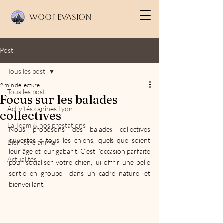
Woof Evasion
Post
Tous les post
2 min de lecture
Tous les post
Focus sur les balades
Activités canines Lyon
collectives
La Team & nos prestations
Nous proposons des balades collectives 
ouvertes à tous les chiens, quels que soient 
Bien-être animal
leur âge et leur gabarit. C’est l’occasion parfaite 
Actualités
pour socialiser votre chien, lui offrir une belle 
sortie en groupe  dans un cadre naturel et 
bienveillant.