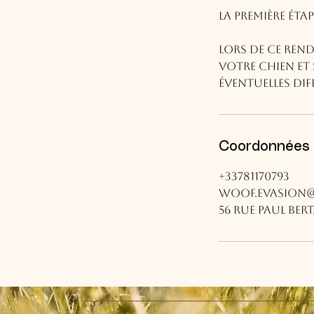
La première éta
Lors de ce ren
votre chien et 
éventuelles dif
Coordonnées
+33781170793
Woof.evasion
56 Rue Paul Ber