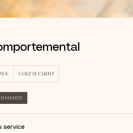
comportemental
os
70 €
Chez le client
 demande
u service